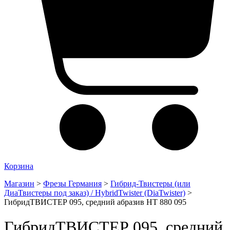
Корзина
Магазин
>
Фрезы Германия
>
Гибрид-Твистеры (или
ДиаТвистеры под заказ) / HybridTwister (DiaTwister)
>
ГибридТВИСТЕР 095, средний абразив HT 880 095
ГибридТВИСТЕР 095, средний