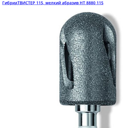
ГибридТВИСТЕР 115, мелкий абразив HT 8880 115