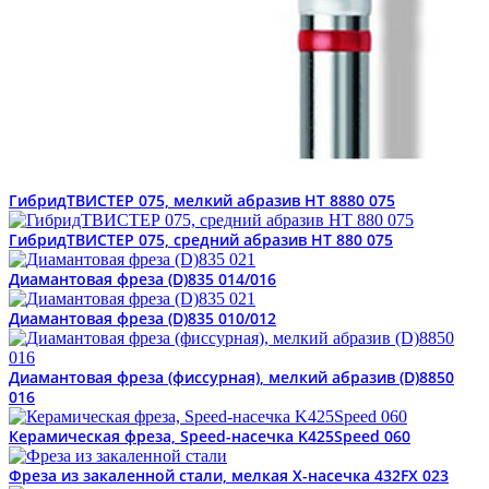
ГибридТВИСТЕР 075, мелкий абразив HT 8880 075
ГибридТВИСТЕР 075, средний абразив HT 880 075
Диамантовая фреза (D)835 014/016
Диамантовая фреза (D)835 010/012
Диамантовая фреза (фиссурная), мелкий абразив (D)8850
016
Керамическая фреза, Speed-насечка K425Speed 060
Фреза из закаленной стали, мелкая Х-насечка 432FX 023