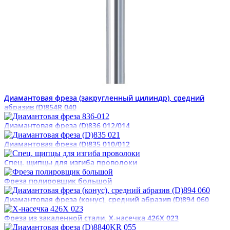
Диамантовая фреза (закругленный цилиндр), средний
абразив (D)854R 040
Диамантовая фреза (D)836 012/014
Диамантовая фреза (D)835 010/012
Спец. щипцы для изгиба проволоки
Фреза полировщик большой
Диамантовая фреза (конус), средний абразив (D)894 060
Фреза из закаленной стали, Х-насечка 426X 023