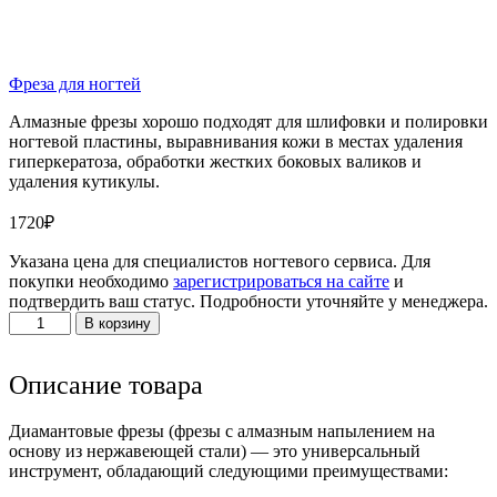
Фреза для ногтей
Алмазные фрезы хорошо подходят для шлифовки и полировки
ногтевой пластины, выравнивания кожи в местах удаления
гиперкератоза, обработки жестких боковых валиков и
удаления кутикулы.
1720
₽
Указана цена для специалистов ногтевого сервиса. Для
покупки необходимо
зарегистрироваться на сайте
и
подтвердить ваш статус. Подробности уточняйте у менеджера.
Количество
В корзину
товара
Диамантовая
фреза
Описание товара
(D)836
027
Диамантовые фрезы (фрезы с алмазным напылением на
основу из нержавеющей стали) — это универсальный
инструмент, обладающий следующими преимуществами: