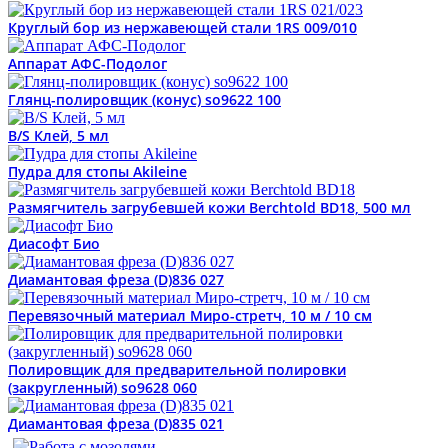
Круглый бор из нержавеющей стали 1RS 009/010
Аппарат АФС-Подолог
Глянц-полировщик (конус) so9622 100
B/S Клей, 5 мл
Пудра для стопы Akileine
Размягчитель загрубевшей кожи Berchtold BD18, 500 мл
Диасофт Био
Диамантовая фреза (D)836 027
Перевязочный материал Миро-стретч, 10 м / 10 см
Полировщик для предварительной полировки
(закругленный) so9628 060
Диамантовая фреза (D)835 021