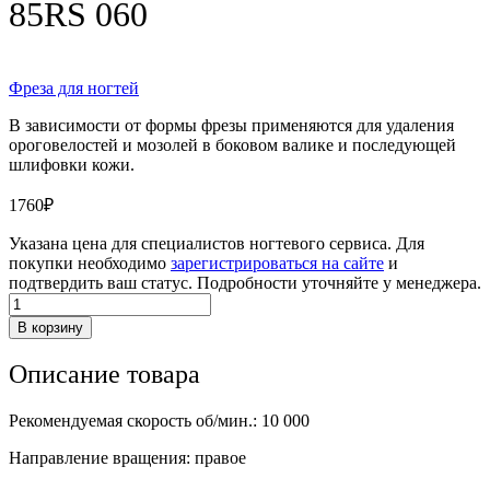
85RS 060
Фреза для ногтей
В зависимости от формы фрезы применяются для удаления
ороговелостей и мозолей в боковом валике и последующей
шлифовки кожи.
1760
₽
Указана цена для специалистов ногтевого сервиса. Для
покупки необходимо
зарегистрироваться на сайте
и
подтвердить ваш статус. Подробности уточняйте у менеджера.
Количество
товара
В корзину
Фреза
из
Описание товара
нержавеющей
стали
85RS
Рекомендуемая скорость об/мин.: 10 000
060
Направление вращения: правое