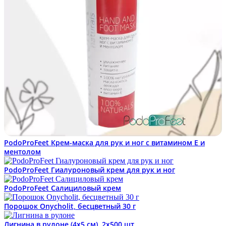
PodoProFeet Крем-маска для рук и ног с витамином Е и
ментолом
PodoProFeet Гиалуроновый крем для рук и ног
PodoProFeet Салициловый крем
Порошок Onycholit, бесцветный 30 г
Лигнина в рулоне (4х5 см), 2х500 шт