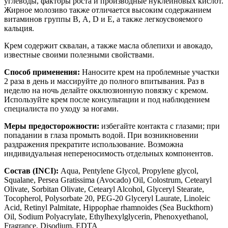
углеводы, факторы роста и производные нуклеиновых кислот.
Жирное молозиво также отличается высоким содержанием
витаминов группы В, А, D и Е, а также легкоусвояемого
кальция.
Крем содержит сквалан, а также масла облепихи и авокадо,
известные своими полезными свойствами.
Способ применения:
Наносите крем на проблемные участки
2 раза в день и массируйте до полного впитывания. Раз в
неделю на ночь делайте окклюзионную повязку с кремом.
Используйте крем после консультации и под наблюдением
специалиста по уходу за ногами.
Меры предосторожности:
избегайте контакта с глазами; при
попадании в глаза промыть водой. При возникновении
раздражения прекратите использование. Возможна
индивидуальная непереносимость отдельных компонентов.
Состав (INCI):
Aqua, Pentylene Glycol, Propylene glycol,
Squalane, Persea Gratissima (Avocado) Oil, Colostrum, Cetearyl
Olivate, Sorbitan Olivate, Cetearyl Alcohol, Glyceryl Stearate,
Tocopherol, Polysorbate 20, PEG-20 Glyceryl Laurate, Linoleic
Acid, Retinyl Palmitate, Hippophae rhamnoides (Sea Buckthorn)
Oil, Sodium Polyacrylate, Ethylhexylglycerin, Phenoxyethanol,
Fragrance, Disodium, EDTA