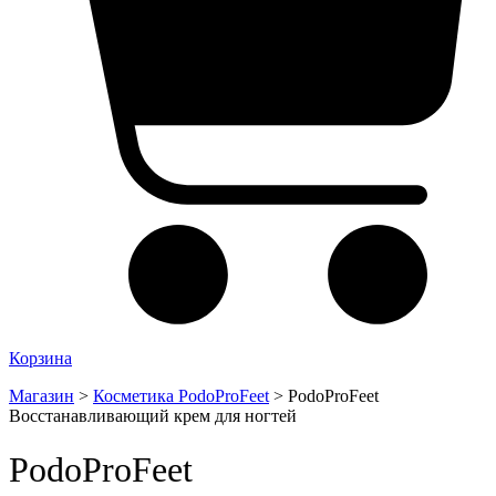
Корзина
Магазин
>
Косметика PodoProFeet
>
PodoProFeet
Восстанавливающий крем для ногтей
PodoProFeet