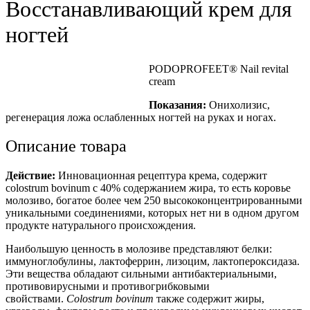
Восстанавливающий крем для
ногтей
PODOPROFEET® Nail revital
cream
Показания:
Онихолизис,
регенерация ложа ослабленных ногтей на руках и ногах.
Описание товара
Действие:
Инновационная рецептура крема, содержит
colostrum bovinum c 40% содержанием жира, то есть коровье
молозиво, богатое более чем 250 высококонцентрированными
уникальными соединениями, которых нет ни в одном другом
продукте натурального происхождения.
Наибольшую ценность в молозиве представляют белки:
иммуноглобулины, лактоферрин, лизоцим, лактопероксидаза.
Эти вещества обладают сильными антибактериальными,
противовирусными и противогрибковыми
свойствами.
Сolostrum bovinum
также содержит жиры,