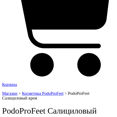
Корзина
Магазин
>
Косметика PodoProFeet
>
PodoProFeet
Салициловый крем
PodoProFeet Салициловый