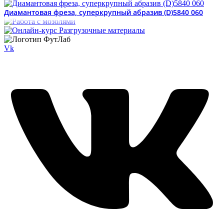
Диамантовая фреза, суперкрупный абразив (D)5840 060
Vk