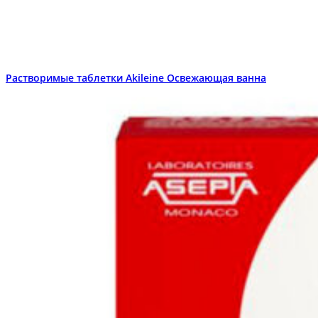
Растворимые таблетки Akileine Освежающая ванна