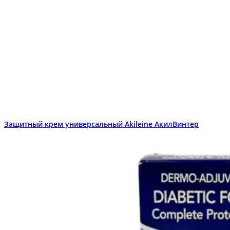
Защитный крем универсальный Akileine АкилВинтер