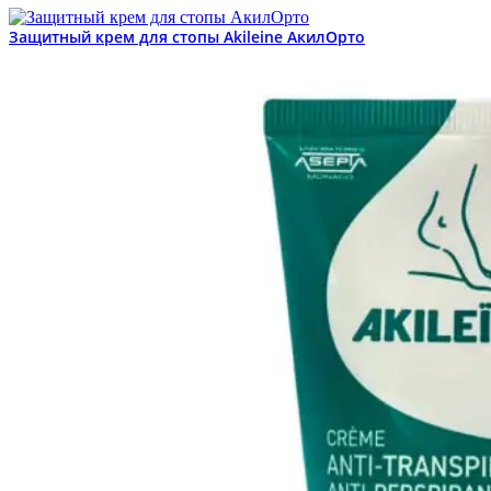
Защитный крем для стопы Akileine АкилОрто