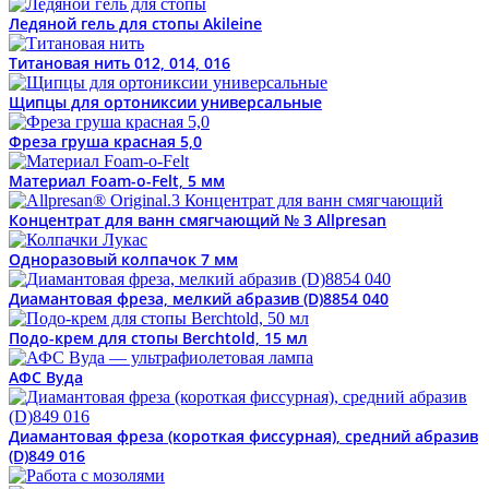
Ледяной гель для стопы Akileine
Титановая нить 012, 014, 016
Щипцы для ортониксии универсальные
Фреза груша красная 5,0
Материал Foam-o-Felt, 5 мм
Концентрат для ванн смягчающий № 3 Allpresan
Одноразовый колпачок 7 мм
Диамантовая фреза, мелкий абразив (D)8854 040
Подо-крем для стопы Berchtold, 15 мл
АФС Вуда
Диамантовая фреза (короткая фиссурная), средний абразив
(D)849 016