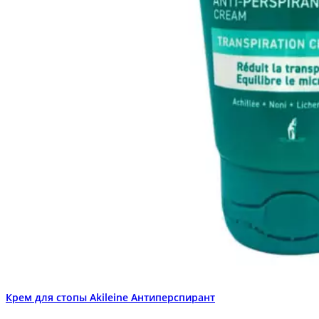
Крем для стопы Akileine Антиперспирант