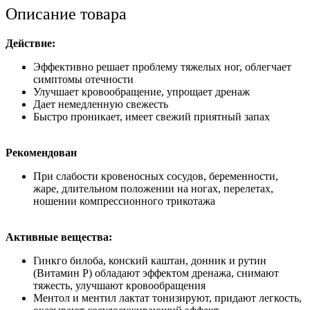
Akileine
Описание товара
Тони-
дренаж
для
Действие:
стопы
Эффективно решает проблему тяжелых ног, облегчает
и
симптомы отечности
голени
Улучшает кровообращение, упрощает дренаж
Дает немедленную свежесть
Быстро проникает, имеет свежий приятный запах
Рекомендован
При слабости кровеносных сосудов, беременности,
жаре, длительном положении на ногах, перелетах,
ношении компрессионного трикотажа
Активные вещества:
Гинкго билоба, конский каштан, донник и рутин
(Витамин P) обладают эффектом дренажа, снимают
тяжесть, улучшают кровообращения
Ментол и ментил лактат тонизируют, придают легкость,