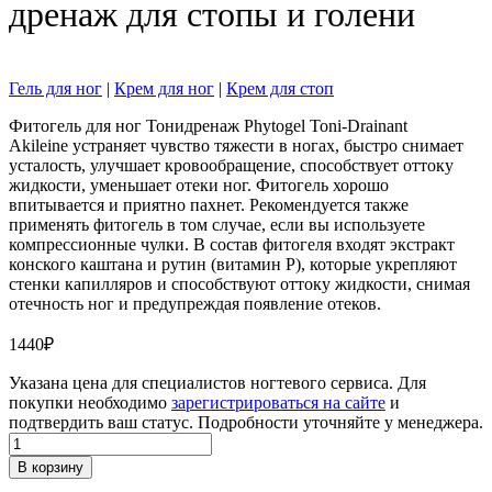
дренаж для стопы и голени
Гель для ног
|
Крем для ног
|
Крем для стоп
Фитогель для ног Тонидренаж Phytogel Toni-Drainant
Akileine устраняет чувство тяжести в ногах, быстро снимает
усталость, улучшает кровообращение, способствует оттоку
жидкости, уменьшает отеки ног. Фитогель хорошо
впитывается и приятно пахнет. Рекомендуется также
применять фитогель в том случае, если вы используете
компрессионные чулки. В состав фитогеля входят экстракт
конского каштана и рутин (витамин Р), которые укрепляют
стенки капилляров и способствуют оттоку жидкости, снимая
отечность ног и предупреждая появление отеков.
1440
₽
Указана цена для специалистов ногтевого сервиса. Для
покупки необходимо
зарегистрироваться на сайте
и
подтвердить ваш статус. Подробности уточняйте у менеджера.
Количество
товара
В корзину
Фитогель