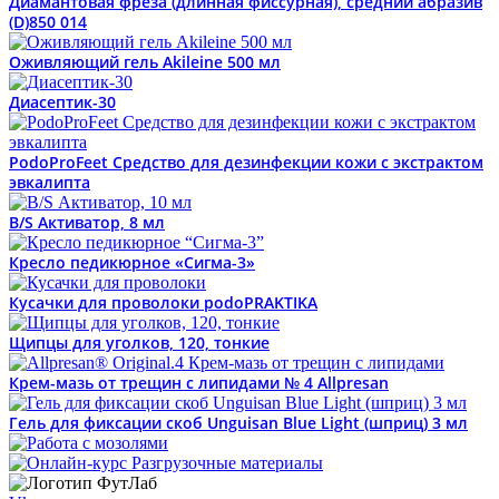
Диамантовая фреза (длинная фиссурная), средний абразив
(D)850 014
Оживляющий гель Akileine 500 мл
Диасептик-30
PodoProFeet Средство для дезинфекции кожи с экстрактом
эвкалипта
B/S Активатор, 8 мл
Кресло педикюрное «Сигма-3»
Кусачки для проволоки podoPRAKTIKA
Щипцы для уголков, 120, тонкие
Крем-мазь от трещин с липидами № 4 Allpresan
Гель для фиксации скоб Unguisan Blue Light (шприц) 3 мл