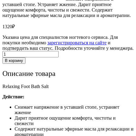
уставшей стопе. Устраняет жжение. Дарит приятное
ощущение комфорта, чистоты и свежести. Содержит
натуральные эфирные масла для релаксации и ароматерапии.
1320
₽
Указана цена для специалистов ногтевого сервиса. Для
покупки необходимо
зарегистрироваться на сайте
и
подтвердить ваш статус. Подробности уточняйте у менеджера.
Количество
товара
В корзину
Освежающая
соль
Описание товара
для
ванн
Akileine
Relaxing Foot Bath Salt
Действие:
Снимает напряжение в уставшей стопе, устраняет
жжение
Дарит приятное ощущение комфорта, чистоты и
свежести
Содержит натуральные эфирные масла для релаксации и
ароматерапии