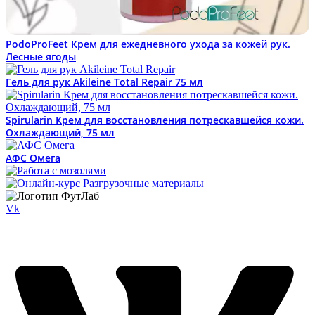
PodoProFeet Крем для ежедневного ухода за кожей рук.
Лесные ягоды
Гель для рук Akileine Total Repair 75 мл
Spirularin Крем для восстановления потрескавшейся кожи.
Охлаждающий, 75 мл
АФС Омега
Vk