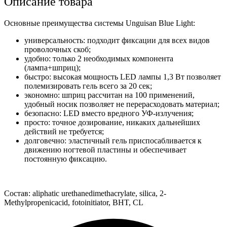
Описание товара
фиксации
скоб
Unguisan
Основные преимущества системы Unguisan Blue Light:
Blue
универсальность: подходит фиксации для всех видов
Light
проволочных скоб;
(шприц)
удобно: только 2 необходимых компонента
3
(лампа+шприц);
мл
быстро: высокая мощность LED лампы 1,3 Вт позволяет
полемизировать гель всего за 20 сек;
экономно: шприц рассчитан на 100 применений,
удобный носик позволяет не перерасходовать материал;
безопасно: LED вместо вредного УФ-излучения;
просто: точное дозирование, никаких дальнейших
действий не требуется;
долговечно: эластичный гель приспосабливается к
движению ногтевой пластины и обеспечивает
постоянную фиксацию.
Состав: aliphatic urethanedimethacrylate, silica, 2-
Methylpropenicacid, fotoinitiator, BHT, CL