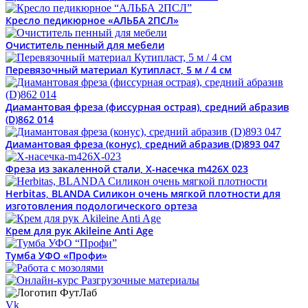
Кресло педикюрное «АЛЬБА 2ПСЛ»
Очиститель пенный для мебели
Перевязочный материал Кутипласт, 5 м / 4 см
Диамантовая фреза (фиссурная острая), средний абразив
(D)862 014
Диамантовая фреза (конус), средний абразив (D)893 047
Фреза из закаленной стали, Х-насечка m426X 023
Herbitas, BLANDA Силикон очень мягкой плотности для
изготовления подологического ортеза
Крем для рук Akileine Anti Age
Тумба УФО «Профи»
Vk