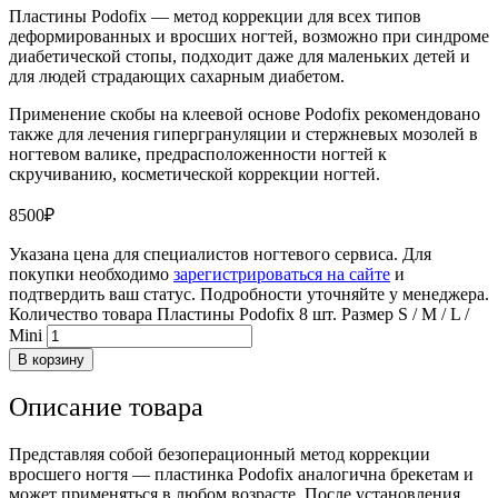
Пластины Podofix — метод коррекции для всех типов
деформированных и вросших ногтей, возможно при синдроме
диабетической стопы, подходит даже для маленьких детей и
для людей страдающих сахарным диабетом.
Применение скобы на клеевой основе Podofix рекомендовано
также для лечения гипергрануляции и стержневых мозолей в
ногтевом валике, предрасположенности ногтей к
скручиванию, косметической коррекции ногтей.
8500
₽
Указана цена для специалистов ногтевого сервиса. Для
покупки необходимо
зарегистрироваться на сайте
и
подтвердить ваш статус. Подробности уточняйте у менеджера.
Количество товара Пластины Podofix 8 шт. Размер S / M / L /
Mini
В корзину
Описание товара
Представляя собой безоперационный метод коррекции
вросшего ногтя — пластинка Podofix аналогична брекетам и
может применяться в любом возрасте. После установления