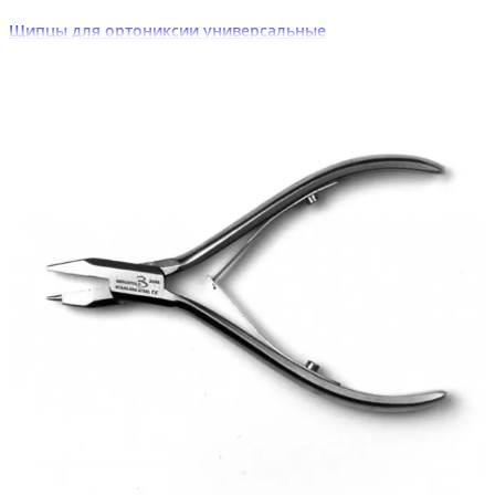
Щипцы для ортониксии универсальные