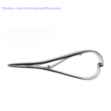
Щипцы для ортониксии Бауманн