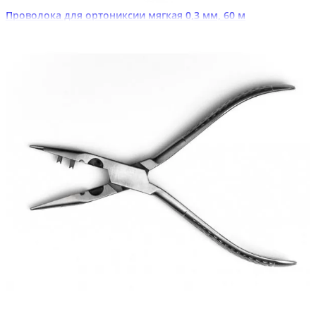
Проволока для ортониксии мягкая 0,3 мм, 60 м