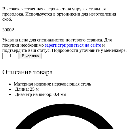
Высококачественная сверхжесткая упругая стальная
проволока. Используется в ортониксии для изготовления
скоб.
3900
₽
Указана цена для специалистов ногтевого сервиса. Для
покупки необходимо
зарегистрироваться на сайте
и
подтвердить ваш статус. Подробности уточняйте у менеджера.
Количество
В корзину
товара
Проволока
для
Описание товара
ортониксии
0,4
Материал изделия: нержавеющая сталь
мм
Длина: 25 м
упругая,
Диаметр на выбор: 0.4 мм
25
м