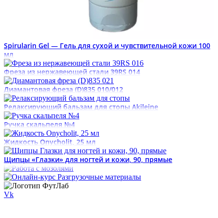
Spirularin Gel — Гель для сухой и чувствительной кожи 100
мл
Фреза из нержавеющей стали 39RS 014
Диамантовая фреза (D)835 010/012
Релаксирующий бальзам для стопы Akileine
Ручка скальпеля №4
Жидкость Onycholit, 25 мл
Щипцы «Глазки» для ногтей и кожи, 90, прямые
Vk