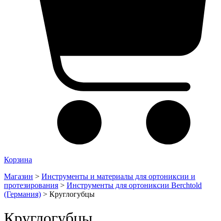
Корзина
Магазин
>
Инструменты и материалы для ортониксии и
протезирования
>
Инструменты для ортониксии Berchtold
(Германия)
>
Круглогубцы
Круглогубцы