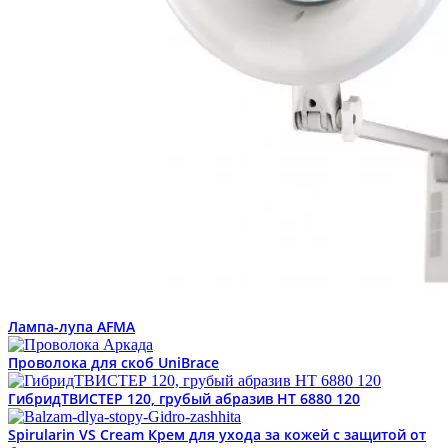
Лампа-лупа AFMA
Проволока для скоб UniBrace
ГибридТВИСТЕР 120, грубый абразив HT 6880 120
Spirularin VS Cream Крем для ухода за кожей с защитой от