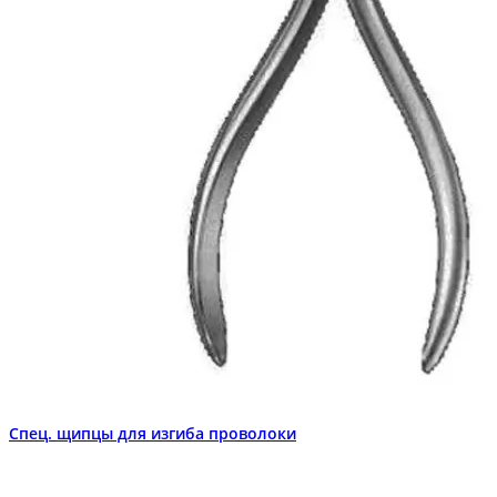
Спец. щипцы для изгиба проволоки