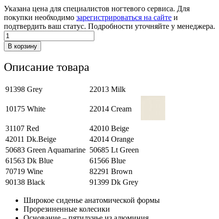
Указана цена для специалистов ногтевого сервиса. Для
покупки необходимо
зарегистрироваться на сайте
и
подтвердить ваш статус. Подробности уточняйте у менеджера.
Количество
товара
В корзину
Стул
мастера
Описание товара
“Профи
Лайт”
91398 Grey
22013 Milk
10175 White
22014 Cream
31107 Red
42010 Beige
42011 Dk.Beige
42014 Orange
50683 Green Aquamarine
50685 Lt Green
61563 Dk Blue
61566 Blue
70719 Wine
82291 Brown
90138 Black
91399 Dk Grey
Широкое сиденье анатомической формы
Прорезиненные колесики
Основание – пятилучье из алюминия