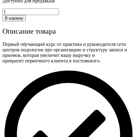
Доступно для предзаказа
Количество
товара
В корзину
Оффлайн
курс
Описание товара
«Трёхкомпонентная
скоба
(ЗТО):
Первый обучающий курс от практика и руководителя сети
теория
центров подологии про организацию и структуру записи и
и
приемов, которая увеличит вашу выручку и
практика»
превратит первичного клиента в постоянного.