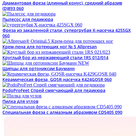
Диамантовая фреза (длинный конус), средний абразив
(D)893 060
Пылесос для педикюра
Фреза из закаленной стали, супергрубая Х-насечка 425SGX
060
Крем-пена для потеющих ног № 5 Allpresan
Круглый бор из нержавеющей стали 1RS 012/014
Щипцы для ортониксии Бауманн
Керамическая фреза, GQSR-насечка K424GQSR 060
PodoProFeet Спрей смягчающий для педикюра
Пилка для углов
Специальная фреза с алмазным абразивом CD5405 090