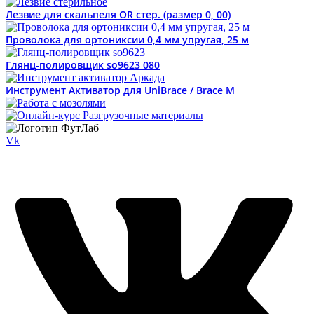
Лезвие для скальпеля OR стер. (размер 0, 00)
Проволока для ортониксии 0,4 мм упругая, 25 м
Глянц-полировщик so9623 080
Инструмент Активатор для UniBrace / Brace M
Vk