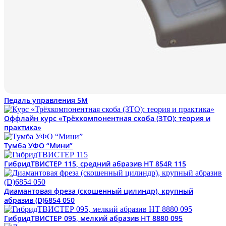
Педаль управления 5М
Оффлайн курс «Трёхкомпонентная скоба (ЗТО): теория и
практика»
Тумба УФО “Мини”
ГибридТВИСТЕР 115, средний абразив HT 854R 115
Диамантовая фреза (скошенный цилиндр), крупный
абразив (D)6854 050
ГибридТВИСТЕР 095, мелкий абразив HT 8880 095