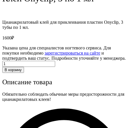
Цианакрилатовый клей для приклеивания пластин Onyclip, 3
тубы по 1 мл.
1600
₽
Указана цена для специалистов ногтевого сервиса. Для
покупки необходимо
зарегистрироваться на сайте
и
подтвердить ваш статус. Подробности уточняйте у менеджера.
Количество
товара
В корзину
Клей
Onyclip,
Описание товара
3
по
1
Обязательно соблюдать обычные меры предосторожности для
мл
цианакрилатовых клеев!