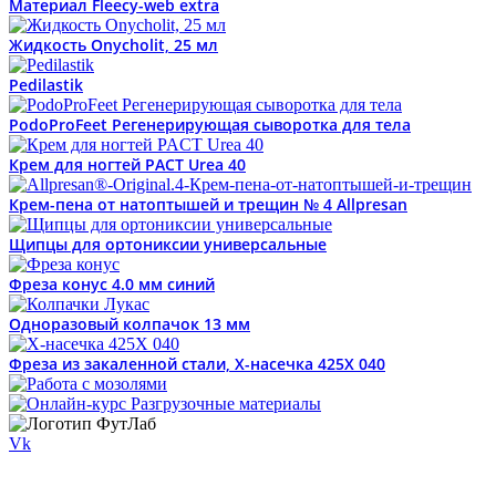
Материал Fleecy-web extra
Жидкость Onycholit, 25 мл
Pedilastik
PodoProFeet Регенерирующая сыворотка для тела
Крем для ногтей PACT Urea 40
Крем-пена от натоптышей и трещин № 4 Allpresan
Щипцы для ортониксии универсальные
Фреза конус 4.0 мм синий
Одноразовый колпачок 13 мм
Фреза из закаленной стали, Х-насечка 425X 040
Vk