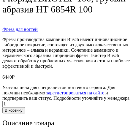
абразив HT 6854R 100
Фреза для ногтей
Фрезы производства компании Busch имеют инновационное
гибридное покрытие, состоящее из двух высококачественных
материалов – алмаза и керамики. Сочетание алмазного и
керамического абразива гибридной фрезы Твистер Busch
делают обработку проблемных участков кожи стопы наиболее
эффективной и быстрой.
6440
₽
Указана цена для специалистов ногтевого сервиса. Для
покупки необходимо
зарегистрироваться на сайте
и
подтвердить ваш статус. Подробности уточняйте у менеджера.
Количество
товара
В корзину
ГибридТВИСТЕР
100,
Описание товара
грубый
абразив