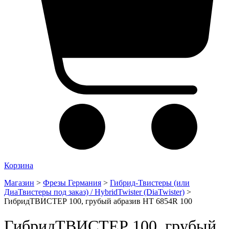
Корзина
Магазин
>
Фрезы Германия
>
Гибрид-Твистеры (или
ДиаТвистеры под заказ) / HybridTwister (DiaTwister)
>
ГибридТВИСТЕР 100, грубый абразив HT 6854R 100
ГибридТВИСТЕР 100, грубый