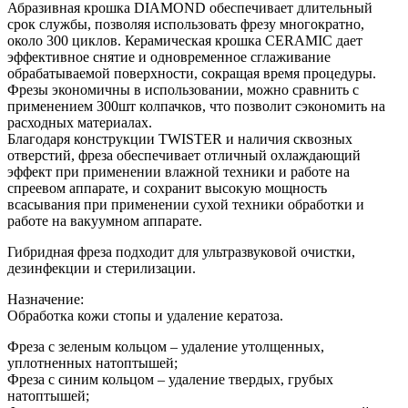
HT
Абразивная крошка DIAMOND обеспечивает длительный
6854R
срок службы, позволяя использовать фрезу многократно,
100
около 300 циклов. Керамическая крошка CERAMIC дает
эффективное снятие и одновременное сглаживание
обрабатываемой поверхности, сокращая время процедуры.
Фрезы экономичны в использовании, можно сравнить с
применением 300шт колпачков, что позволит сэкономить на
расходных материалах.
Благодаря конструкции TWISTER и наличия сквозных
отверстий, фреза обеспечивает отличный охлаждающий
эффект при применении влажной техники и работе на
спреевом аппарате, и сохранит высокую мощность
всасывания при применении сухой техники обработки и
работе на вакуумном аппарате.
Гибридная фреза подходит для ультразвуковой очистки,
дезинфекции и стерилизации.
Назначение:
Обработка кожи стопы и удаление кератоза.
Фреза с зеленым кольцом – удаление утолщенных,
уплотненных натоптышей;
Фреза с синим кольцом – удаление твердых, грубых
натоптышей;