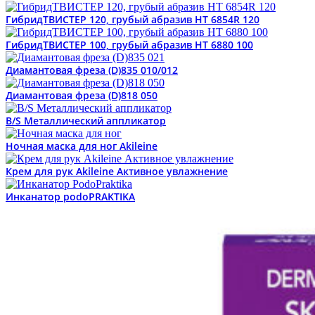
ГибридТВИСТЕР 120, грубый абразив HT 6854R 120
ГибридТВИСТЕР 100, грубый абразив HT 6880 100
Диамантовая фреза (D)835 010/012
Диамантовая фреза (D)818 050
B/S Металлический аппликатор
Ночная маска для ног Akileine
Крем для рук Akileine Активное увлажнение
Инканатор podoPRAKTIKA