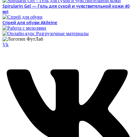
Spirularin Gel — Гель для сухой и чувствительной кожи 40
мл
Спрей для обуви Akileine
Vk