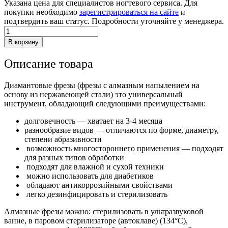
Указана цена для специалистов ногтевого сервиса. Для
покупки необходимо
зарегистрироваться на сайте
и
подтвердить ваш статус. Подробности уточняйте у менеджера.
Количество
товара
В корзину
Диамантовая
фреза
Описание товара
(скошенный
цилиндр),
средний
Диамантовые фрезы (фрезы с алмазным напылением на
абразив
основу из нержавеющей стали) это универсальный
(D)854
инструмент, обладающий следующими преимуществами:
050
долговечность — хватает на 3-4 месяца
разнообразие видов — отличаются по форме, диаметру,
степени абразивности
возможность многостороннего применения — подходят
для разных типов обработки
подходят для влажной и сухой техники
можно использовать для диабетиков
обладают антикоррозийными свойствами
легко дезинфицировать и стерилизовать
Алмазные фрезы можно: стерилизовать в ультразвуковой
ванне, в паровом стерилизаторе (автоклаве) (134°С),