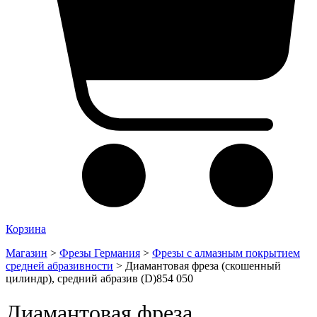
Корзина
Магазин
>
Фрезы Германия
>
Фрезы с алмазным покрытием
средней абразивности
>
Диамантовая фреза (скошенный
цилиндр), средний абразив (D)854 050
Диамантовая фреза