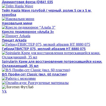
Диамантовая фреза (D)841 035
Тейп Hapla Wave голубой / черный, ролик 5 см х 5 м,
коробка
Наковальня мини
Кресло педикюрное «Альба 3»
Пинцет Arkada
ГибридТВИСТЕР 075, мелкий абразив HT 8880 075
Spirularin Крем для восстановления потрескавшейся кожи.
Охлаждающий, 35 мл
B/S Профи-сет Classic (вкл. 60 пластин)
Vk