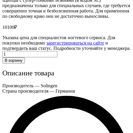
Щипцы с супер-тонкими лезвиями (в кодом SL)
предназначены только для специальных случаев, где требуется
совершенно точная и безболезненная работа. Для применения
по свободному краю они не достаточно выносливы.
10100
₽
Указана цена для специалистов ногтевого сервиса. Для
покупки необходимо
зарегистрироваться на сайте
и
подтвердить ваш статус. Подробности уточняйте у менеджера.
Количество
товара
В корзину
Щипцы
для
Описание товара
уголков,
120,
супертонкие
Производитель — Solingen
Страна производителя — Германия