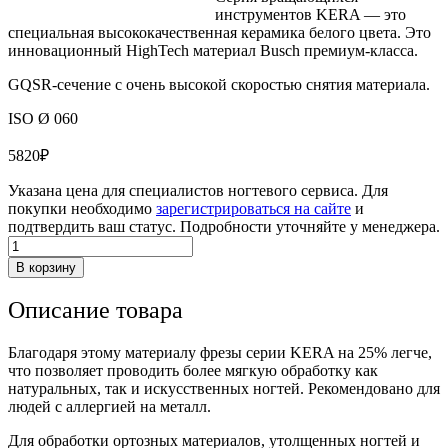
инструментов KERA — это
специальная высококачественная керамика белого цвета. Это
инновационный HighTech материал Busch премиум-класса.
GQSR-сечение с очень высокой скоростью снятия материала.
ISO Ø 060
5820
₽
Указана цена для специалистов ногтевого сервиса. Для
покупки необходимо
зарегистрироваться на сайте
и
подтвердить ваш статус. Подробности уточняйте у менеджера.
Количество
товара
В корзину
Керамическая
фреза,
Описание товара
GQSR-
насечка
K424GQSR
Благодаря этому материалу фрезы серии KERA на 25% легче,
060
что позволяет проводить более мягкую обработку как
натуральных, так и искусственных ногтей. Рекомендовано для
людей с аллергией на металл.
Для обработки ортозных материалов, утолщенных ногтей и