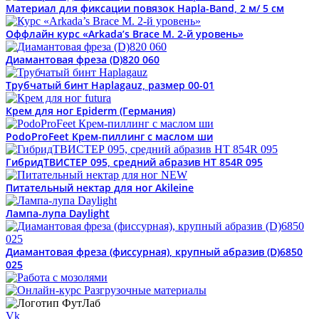
Материал для фиксации повязок Hapla-Band, 2 м/ 5 см
Оффлайн курс «Arkada’s Brace M. 2-й уровень»
Диамантовая фреза (D)820 060
Трубчатый бинт Haplagauz, размер 00-01
Крем для ног Epiderm (Германия)
PodoProFeet Крем-пиллинг с маслом ши
ГибридТВИСТЕР 095, средний абразив HT 854R 095
Питательный нектар для ног Akileine
Лампа-лупа Daylight
Диамантовая фреза (фиссурная), крупный абразив (D)6850
025
Vk