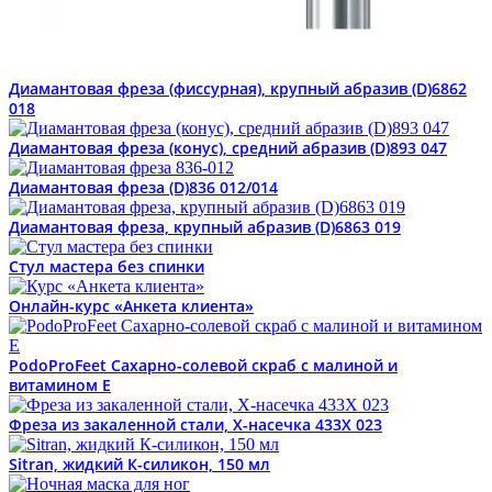
Диамантовая фреза (фиссурная), крупный абразив (D)6862
018
Диамантовая фреза (конус), средний абразив (D)893 047
Диамантовая фреза (D)836 012/014
Диамантовая фреза, крупный абразив (D)6863 019
Стул мастера без спинки
Онлайн-курс «Анкета клиента»
PodoProFeet Сахарно-солевой скраб с малиной и
витамином Е
Фреза из закаленной стали, Х-насечка 433X 023
Sitran, жидкий К-силикон, 150 мл