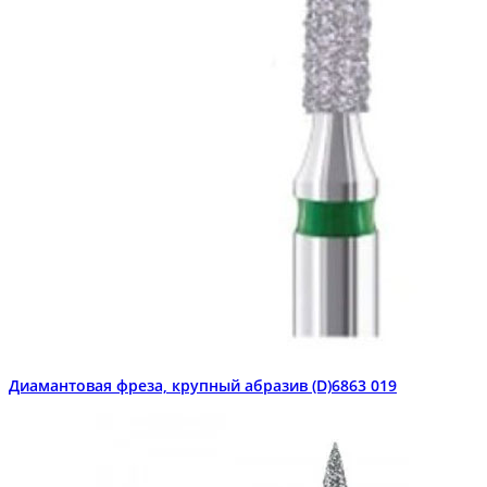
Диамантовая фреза, крупный абразив (D)6863 019