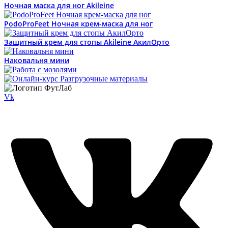
Ночная маска для ног Akileine
PodoProFeet Ночная крем-маска для ног
Защитный крем для стопы Akileine АкилОрто
Наковальня мини
Vk