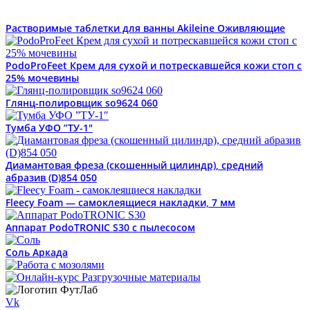
Растворимые таблетки для ванны Akileine Оживляющие
PodoProFeet Крем для сухой и потрескавшейся кожи стоп с
25% мочевины
Глянц-полировщик so9624 060
Тумба УФО ”ТУ-1″
Диамантовая фреза (скошенный цилиндр), средний
абразив (D)854 050
Fleecy Foam — самоклеящиеся накладки, 7 мм
Аппарат PodoTRONIC S30 с пылесосом
Соль Аркада
Vk