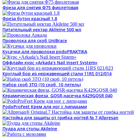
Фреза для снятия Ф75 фиолетовая
Фреза бутон красный 1.8
Питательный нектар Akileine 500 мл
Проволока для скоб UniBrace
Кусачки для проволоки podoPRAKTIKA
Оффлайн курс «Arkada’s Nail Insert System»
Круглый бор из нержавеющей стали 11RS 012/014
Набор скоб 3ТО (10 скоб, 10 петель)
Керамическая фреза, GQSR-насечка K429GQSR 040
PodoProFeet Крем для ног с липидами
Настойка для защиты от грибка ногтей № 7 Allpresan
Пудра для стопы Akileine