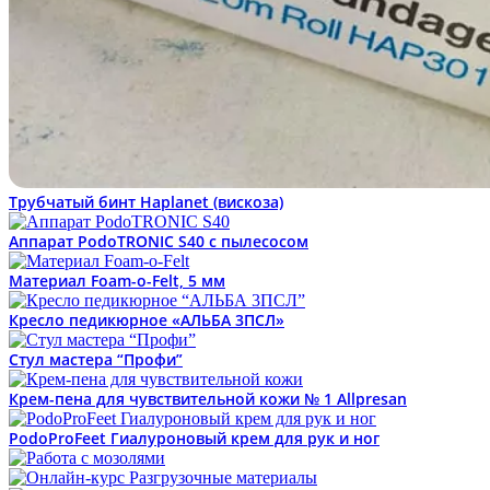
Трубчатый бинт Haplanet (вискоза)
Аппарат PodoTRONIC S40 с пылесосом
Материал Foam-o-Felt, 5 мм
Кресло педикюрное «АЛЬБА 3ПСЛ»
Стул мастера “Профи”
Крем-пена для чувствительной кожи № 1 Allpresan
PodoProFeet Гиалуроновый крем для рук и ног