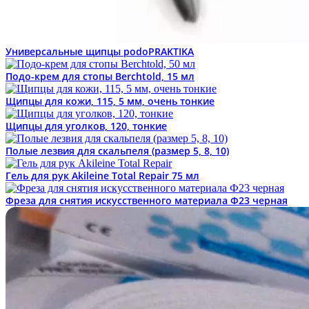
Универсальные щипцы podoPRAKTIKA
Подо-крем для стопы Berchtold, 15 мл
Щипцы для кожи, 115, 5 мм, очень тонкие
Щипцы для уголков, 120, тонкие
Полые лезвия для скальпеля (размер 5, 8, 10)
Гель для рук Akileine Total Repair 75 мл
Фреза для снятия искусственного материала Ф23 черная