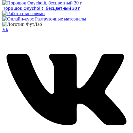
Порошок Onycholit, бесцветный 30 г
Vk