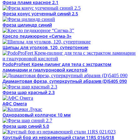
Фреза пламя красное 2.1
Фреза конус усеченный синий 2.5
Фреза цилиндр синий
Кресло педикюрное «Сигма-3»
Щипцы для уголков, 120, супертонкие
PodoProFeet Крем-пилинг для тела с экстрактом
ламинарии и гиалуроновой кислотой
Диамантовая фреза, суперкрупный абразив (D)5405 090
Фреза шар красный 2.3
АФС Омега
Одноразовый колпачок 10 мм
Фреза шар синий 5.0
Круглый бор из нержавеющей стали 11RS 016/018