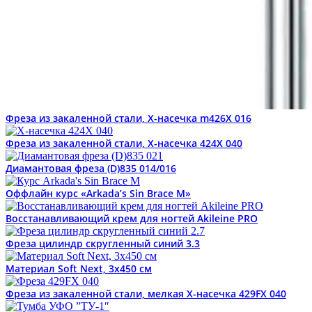
Фреза из закаленной стали, Х-насечка m426X 016
Фреза из закаленной стали, Х-насечка 424X 040
Диамантовая фреза (D)835 014/016
Оффлайн курс «Arkada’s Sin Brace M»
Восстанавливающий крем для ногтей Akileine PRO
Фреза цилиндр скругленный синий 3.3
Материал Soft Next, 3х450 см
Фреза из закаленной стали, мелкая Х-насечка 429FX 040