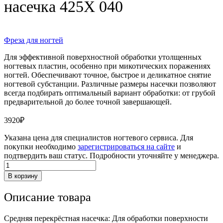
насечка 425X 040
Фреза для ногтей
Для эффективной поверхностной обработки утолщенных
ногтевых пластин, особенно при микотических поражениях
ногтей. Обеспечивают точное, быстрое и деликатное снятие
ногтевой субстанции. Различные размеры насечки позволяют
всегда подбирать оптимальный вариант обработки: от грубой
предварительной до более точной завершающей.
3920
₽
Указана цена для специалистов ногтевого сервиса. Для
покупки необходимо
зарегистрироваться на сайте
и
подтвердить ваш статус. Подробности уточняйте у менеджера.
Количество
товара
В корзину
Фреза
из
Описание товара
закаленной
стали,
Х-
Средняя перекрёстная насечка: Для обработки поверхности