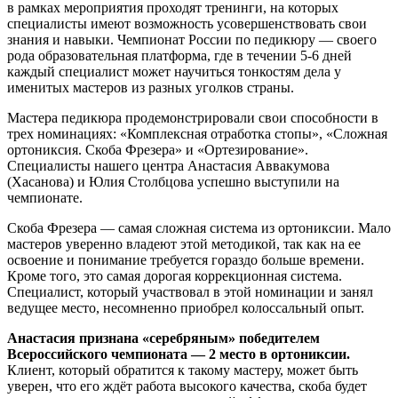
в рамках мероприятия проходят тренинги, на которых
специалисты имеют возможность усовершенствовать свои
знания и навыки. Чемпионат России по педикюру — своего
рода образовательная платформа, где в течении 5-6 дней
каждый специалист может научиться тонкостям дела у
именитых мастеров из разных уголков страны.
Мастера педикюра продемонстрировали свои способности в
трех номинациях: «Комплексная отработка стопы», «Сложная
ортониксия. Скоба Фрезера» и «Ортезирование».
Специалисты нашего центра Анастасия Аввакумова
(Хасанова) и Юлия Столбцова успешно выступили на
чемпионате.
Скоба Фрезера — самая сложная система из ортониксии. Мало
мастеров уверенно владеют этой методикой, так как на ее
освоение и понимание требуется гораздо больше времени.
Кроме того, это самая дорогая коррекционная система.
Специалист, который участвовал в этой номинации и занял
ведущее место, несомненно приобрел колоссальный опыт.
Анастасия признана «серебряным» победителем
Всероссийского чемпионата — 2 место в ортониксии.
Клиент, который обратится к такому мастеру, может быть
уверен, что его ждёт работа высокого качества, скоба будет