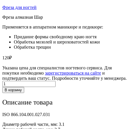
Фреза для ногтей
Фреза алмазная Шар
Применяется в аппаратном маникюре и педикюре:
Придание формы свободному краю ногтя
Обработка мозолей и шероховатостей кожи
Обработка трещин
120
₽
Указана цена для специалистов ногтевого сервиса. Для
покупки необходимо
зарегистрироваться на сайте
и
подтвердить ваш статус. Подробности уточняйте у менеджера.
Количество
товара
В корзину
Фреза
шар
Описание товара
синий
3.3
ISO 866.104.001.027.031
Диаметр рабочей части, мм: 3.1