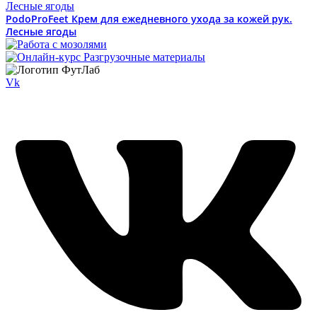
PodoProFeet Крем для ежедневного ухода за кожей рук.
Лесные ягоды
Vk